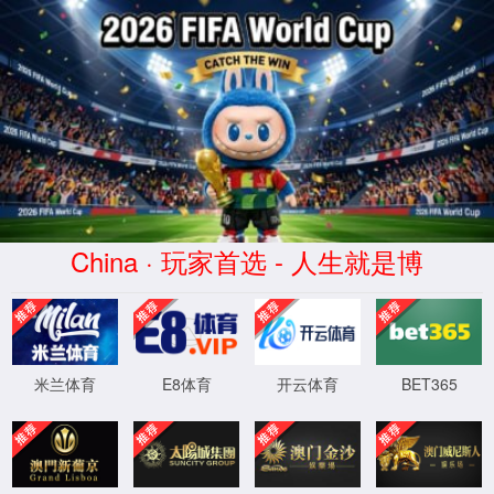
Toggle navigation
首页
产品及解决方案
服务中心
媒体中心