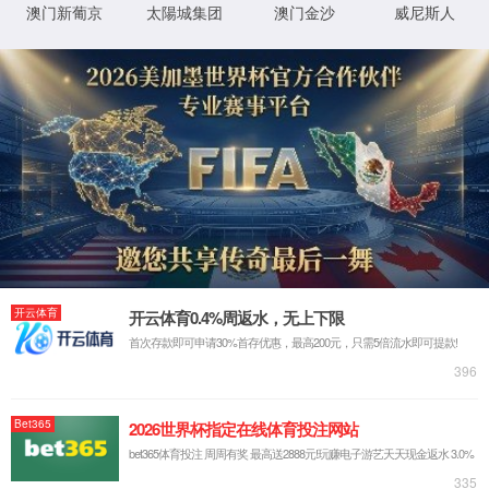
88看球直播在线观看
联系我们